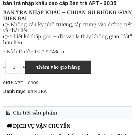
bàn trà nhập khẩu cao cấp Bàn trà APT - 0035
BÀN TRÀ NHẬP KHẨU – CHUẨN GU KHÔNG GIAN
HIỆN ĐẠI
👉 Không cầu kỳ phô trương, tập trung vào đường nét
và chất liệu
👉 Thiết kế thấp, gọn – đặt vào là thấy không gian “đắt”
hơn liền
- Kích thước: 130*75*43cm
-
+
Thêm vào giỏ hàng
SKU:
APT - 0009
Danh mục:
BÀN TRÀ
Chi tiết sản phẩm
🚚 DỊCH VỤ VẬN CHUYỂN