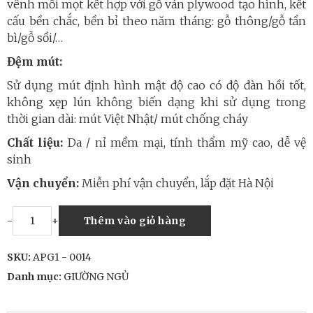
vênh mối mọt kết hợp với gỗ ván plywood tạo hình, kết
cấu bền chắc, bền bỉ theo năm tháng: gỗ thông/gỗ tần
bì/gỗ sồi/…
Đệm mút:
Sử dụng mút định hình mật độ cao có độ đàn hồi tốt,
không xẹp lún không biến dạng khi sử dụng trong
thời gian dài: mút Việt Nhật/ mút chống cháy
Chất liệu:
Da / nỉ mềm mại, tính thẩm mỹ cao, dễ vệ
sinh
Vận chuyển:
Miễn phí vận chuyển, lắp đặt Hà Nội
-
+
Thêm vào giỏ hàng
SKU:
APG1 - 0014
Danh mục:
GIƯỜNG NGỦ