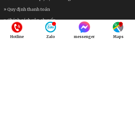
Quy định thanh toán
Chính sách vận chuyển
Chính sách bảo hành
Hotline
Zalo
messenger
Maps
KẾT NỐI VỚI CHÚNG TÔI
Fanpage
Tiktok
Maps
Messenger
Zalo
Hotline
Copyright © 2025 -
Công Ty Cổ Phần Thương Mại Đầu Tư Và
Sản Xuất An Phát
. All rights reserved.
Design by i-web.vn