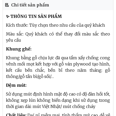
Chi tiết sản phẩm
✨ THÔNG TIN SẢN PHẨM
Kích thước: Tùy chọn theo nhu cầu của quý khách
Màu sắc: Quý khách có thể thay đổi màu sắc theo
yêu cầu
Khung ghế:
Khung bằng gỗ chịu lực đã qua tẩm xấy chống cong
vênh mối mọt kết hợp với gỗ ván plywood tạo hình,
kết cấu bền chắc, bền bỉ theo năm tháng: gỗ
thông/gỗ tần bì/gỗ sồi/…
Đệm mút:
Sử dụng mút định hình mật độ cao có độ đàn hồi tốt,
không xẹp lún không biến dạng khi sử dụng trong
thời gian dài: mút Việt Nhật/ mút chống cháy
Chất liệu:
Da/ nỉ mềm mại, tính thẩm mỹ cao, dễ vệ