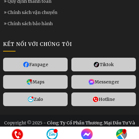
Quy định thanh toán
Chính sách vận chuyển
Chính sách bảo hành
KẾT NỐI VỚI CHÚNG TÔI
Fanpage
Tiktok
Maps
Messenger
Zalo
Hotline
Copyright © 2025 -
Công Ty Cổ Phần Thương Mại Đầu Tư Và
Sản Xuất An Phát
. All rights reserved.
Design by i-web.vn