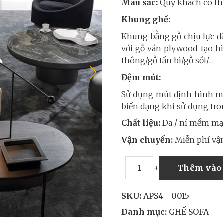
Màu sắc:
Quý khách có thể
Khung ghế:
Khung bằng gỗ chịu lực đ
với gỗ ván plywood tạo hì
thông/gỗ tần bì/gỗ sồi/…
Đệm mút:
Sử dụng mút định hình mậ
biến dạng khi sử dụng tro
Chất liệu:
Da / nỉ mềm mại
Vận chuyển:
Miễn phí vận
-
+
Thêm vào 
SKU:
APS4 - 0015
Danh mục:
GHẾ SOFA