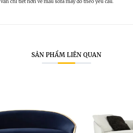
 vấn chi tiết hơn về mẫu sofa may đo theo yêu cầu.
SẢN PHẨM LIÊN QUAN