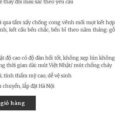
 thay đổi màu sắc theo yêu cầu
ã qua tẩm xấy chống cong vênh mối mọt kết hợp
nh, kết cấu bền chắc, bền bỉ theo năm tháng: gỗ
t độ cao có độ đàn hồi tốt, không xẹp lún không
ng thời gian dài: mút Việt Nhật/ mút chống cháy
, tính thẩm mỹ cao, dễ vệ sinh
 chuyển, lắp đặt Hà Nội
giỏ hàng