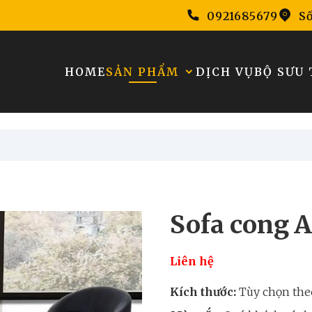
0921685679
Số
HOME
SẢN PHẨM
DỊCH VỤ
BỘ SƯU 
Sofa cong 
Liên hệ
Kích thước:
Tùy chọn the