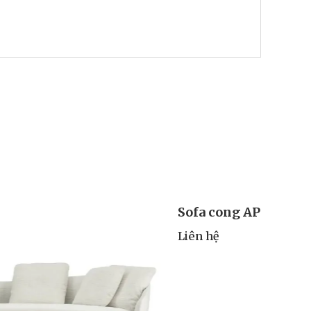
Sofa 
Liên h