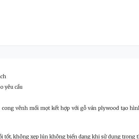
ách
eo yêu cầu
 cong vênh mối mọt kết hợp với gỗ ván plywood tạo hình,
i tốt, không xẹp lún không biến dạng khi sử dụng trong t