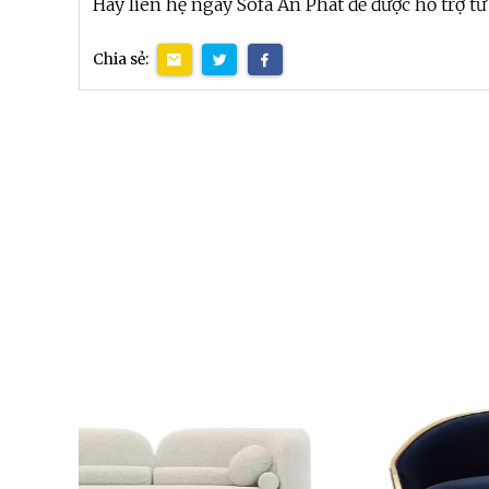
Hãy liên hệ ngay Sofa An Phát để được hỗ trợ tư
Chia sẻ: