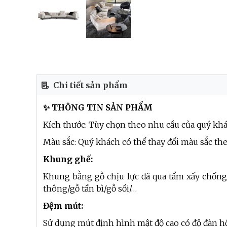
Chi tiết sản phẩm
✨ THÔNG TIN SẢN PHẨM
Kích thước: Tùy chọn theo nhu cầu của quý kh
Màu sắc: Quý khách có thể thay đổi màu sắc th
Khung ghế:
Khung bằng gỗ chịu lực đã qua tẩm xấy chống
thông/gỗ tần bì/gỗ sồi/…
Đệm mút:
Sử dụng mút định hình mật độ cao có độ đàn hồ