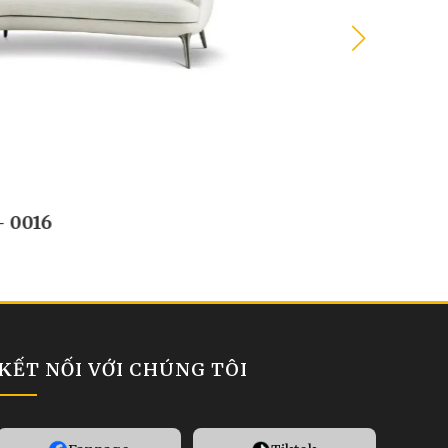
ofa cong APS4 - 0001
iên hệ
KẾT NỐI VỚI CHÚNG TÔI