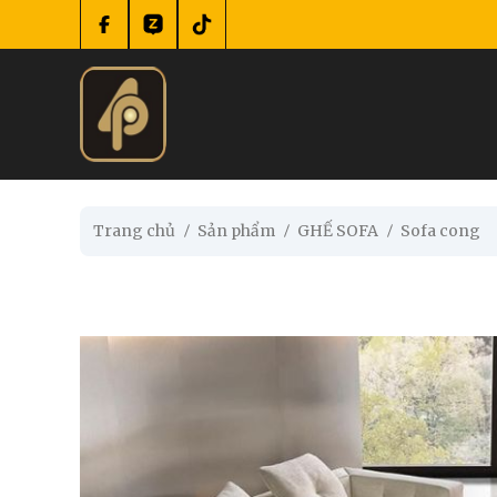
se menu
submenu
Trang chủ
Sản phẩm
GHẾ SOFA
Sofa cong
submenu