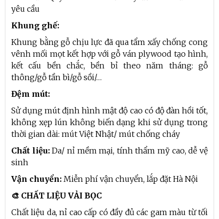
yêu cầu
Khung ghế:
Khung bằng gỗ chịu lực đã qua tẩm xấy chống cong
vênh mối mọt kết hợp với gỗ ván plywood tạo hình,
kết cấu bền chắc, bền bỉ theo năm tháng: gỗ
thông/gỗ tần bì/gỗ sồi/…
Đệm mút:
Sử dụng mút định hình mật độ cao có độ đàn hồi tốt,
không xẹp lún không biến dạng khi sử dụng trong
thời gian dài: mút Việt Nhật/ mút chống cháy
Chất liệu:
Da/ nỉ mềm mại, tính thẩm mỹ cao, dễ vệ
sinh
Vận chuyển:
Miễn phí vận chuyển, lắp đặt Hà Nội
🎨 CHẤT LIỆU VẢI BỌC
Chất liệu da, nỉ cao cấp có đầy đủ các gam màu từ tối