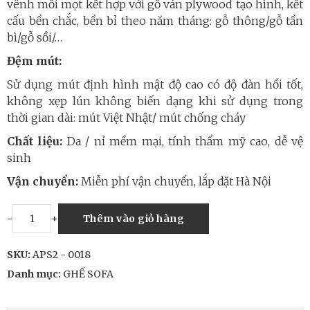
vênh mối mọt kết hợp với gỗ ván plywood tạo hình, kết
cấu bền chắc, bền bỉ theo năm tháng: gỗ thông/gỗ tần
bì/gỗ sồi/…
Đệm mút:
Sử dụng mút định hình mật độ cao có độ đàn hồi tốt,
không xẹp lún không biến dạng khi sử dụng trong
thời gian dài: mút Việt Nhật/ mút chống cháy
Chất liệu:
Da / nỉ mềm mại, tính thẩm mỹ cao, dễ vệ
sinh
Vận chuyển:
Miễn phí vận chuyển, lắp đặt Hà Nội
-
+
Thêm vào giỏ hàng
SKU:
APS2 - 0018
Danh mục:
GHẾ SOFA