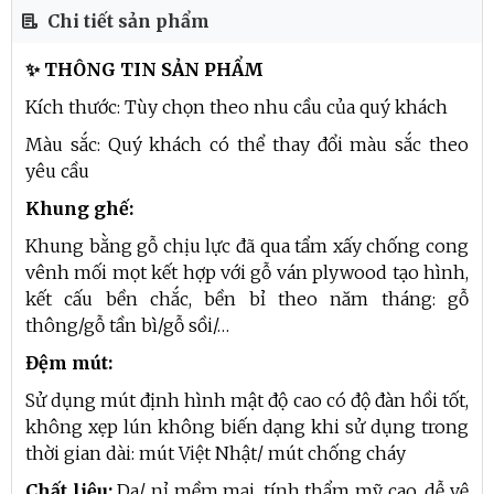
Chi tiết sản phẩm
✨ THÔNG TIN SẢN PHẨM
Kích thước: Tùy chọn theo nhu cầu của quý khách
Màu sắc: Quý khách có thể thay đổi màu sắc theo
yêu cầu
Khung ghế:
Khung bằng gỗ chịu lực đã qua tẩm xấy chống cong
vênh mối mọt kết hợp với gỗ ván plywood tạo hình,
kết cấu bền chắc, bền bỉ theo năm tháng: gỗ
thông/gỗ tần bì/gỗ sồi/…
Đệm mút:
Sử dụng mút định hình mật độ cao có độ đàn hồi tốt,
không xẹp lún không biến dạng khi sử dụng trong
thời gian dài: mút Việt Nhật/ mút chống cháy
Chất liệu:
Da/ nỉ mềm mại, tính thẩm mỹ cao, dễ vệ