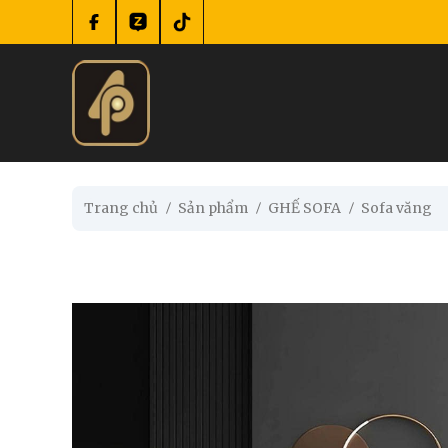
se menu
submenu
Trang chủ
Sản phẩm
GHẾ SOFA
Sofa văng
submenu