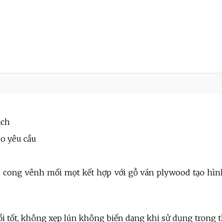
ách
eo yêu cầu
 cong vênh mối mọt kết hợp với gỗ ván plywood tạo hình,
i tốt, không xẹp lún không biến dạng khi sử dụng trong t