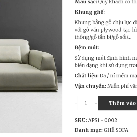
Màu sắc:
Quý khách có thể
Khung ghế:
Khung bằng gỗ chịu lực đ
với gỗ ván plywood tạo hì
thông/gỗ tần bì/gỗ sồi/…
Đệm mút:
Sử dụng mút định hình mậ
biến dạng khi sử dụng tro
Chất liệu:
Da / nỉ mềm mại
Vận chuyển:
Miễn phí vận
-
+
Thêm vào 
SKU:
APS1 - 0002
Danh mục:
GHẾ SOFA