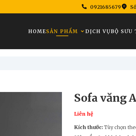
0921685679
Số
HOME
SẢN PHẨM
DỊCH VỤ
BỘ SƯU 
Sofa văng 
Liên hệ
Kích thước:
Tùy chọn the