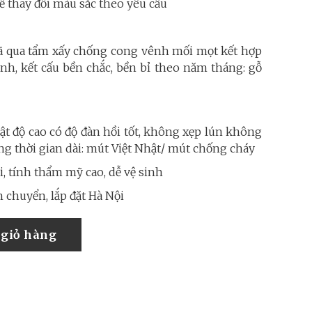
 thay đổi màu sắc theo yêu cầu
ã qua tẩm xấy chống cong vênh mối mọt kết hợp
nh, kết cấu bền chắc, bền bỉ theo năm tháng: gỗ
t độ cao có độ đàn hồi tốt, không xẹp lún không
ng thời gian dài: mút Việt Nhật/ mút chống cháy
, tính thẩm mỹ cao, dễ vệ sinh
 chuyển, lắp đặt Hà Nội
giỏ hàng