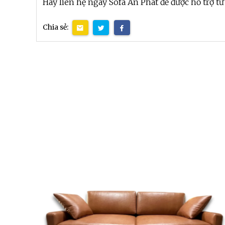
Hãy liên hệ ngay Sofa An Phát để được hỗ trợ tư
Chia sẻ: