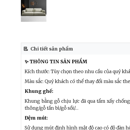
Chi tiết sản phẩm
✨ THÔNG TIN SẢN PHẨM
Kích thước: Tùy chọn theo nhu cầu của quý kh
Màu sắc: Quý khách có thể thay đổi màu sắc th
Khung ghế:
Khung bằng gỗ chịu lực đã qua tẩm xấy chống
thông/gỗ tần bì/gỗ sồi/…
Đệm mút:
Sử dụng mút định hình mật độ cao có độ đàn hồ