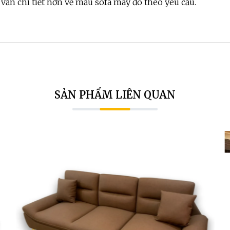
 vấn chi tiết hơn về mẫu sofa may đo theo yêu cầu.
SẢN PHẨM LIÊN QUAN