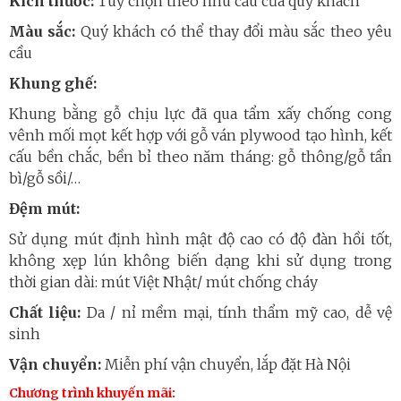
Kích thước:
Tùy chọn theo nhu cầu của quý khách
Màu sắc:
Quý khách có thể thay đổi màu sắc theo yêu
cầu
Khung ghế:
Khung bằng gỗ chịu lực đã qua tẩm xấy chống cong
vênh mối mọt kết hợp với gỗ ván plywood tạo hình, kết
cấu bền chắc, bền bỉ theo năm tháng: gỗ thông/gỗ tần
bì/gỗ sồi/…
Đệm mút:
Sử dụng mút định hình mật độ cao có độ đàn hồi tốt,
không xẹp lún không biến dạng khi sử dụng trong
thời gian dài: mút Việt Nhật/ mút chống cháy
Chất liệu:
Da / nỉ mềm mại, tính thẩm mỹ cao, dễ vệ
sinh
Vận chuyển:
Miễn phí vận chuyển, lắp đặt Hà Nội
Chương trình khuyến mãi: