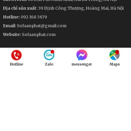
Địa chỉ sản xuất:
39 Định Công Thượng, Hoàng Mai, Hà Nội
Hotline:
092 168 5679
Email:
Sofaanphat@gmail.com
Website:
Sofaanphat.com
QUY ĐỊNH & CHÍNH SÁCH
Hotline
Zalo
messenger
Maps
Chính sách bảo mật thông tin
Điều khoản và quy định chung
Quy định thanh toán
Chính sách vận chuyển
Chính sách bảo hành
KẾT NỐI VỚI CHÚNG TÔI