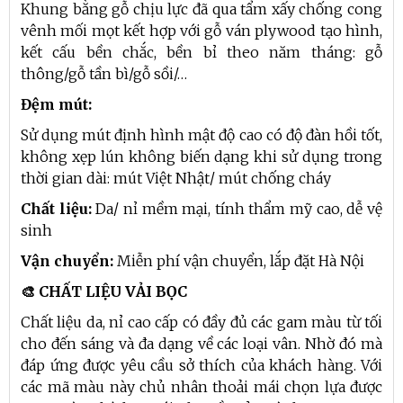
Khung bằng gỗ chịu lực đã qua tẩm xấy chống cong
vênh mối mọt kết hợp với gỗ ván plywood tạo hình,
kết cấu bền chắc, bền bỉ theo năm tháng: gỗ
thông/gỗ tần bì/gỗ sồi/…
Đệm mút:
Sử dụng mút định hình mật độ cao có độ đàn hồi tốt,
không xẹp lún không biến dạng khi sử dụng trong
thời gian dài: mút Việt Nhật/ mút chống cháy
Chất liệu:
Da/ nỉ mềm mại, tính thẩm mỹ cao, dễ vệ
sinh
Vận chuyển:
Miễn phí vận chuyển, lắp đặt Hà Nội
🎨 CHẤT LIỆU VẢI BỌC
Chất liệu da, nỉ cao cấp có đầy đủ các gam màu từ tối
cho đến sáng và đa dạng về các loại vân. Nhờ đó mà
đáp ứng được yêu cầu sở thích của khách hàng. Với
các mã màu này chủ nhân thoải mái chọn lựa được