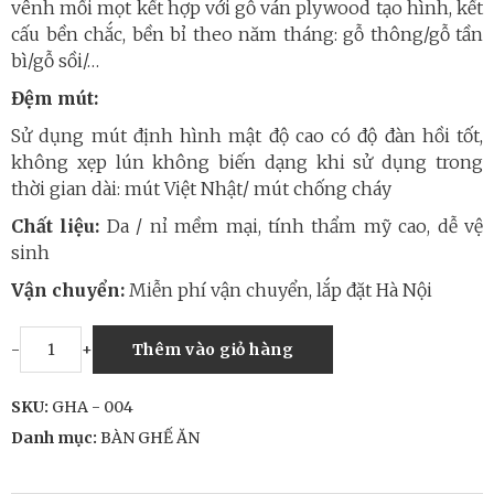
vênh mối mọt kết hợp với gỗ ván plywood tạo hình, kết
cấu bền chắc, bền bỉ theo năm tháng: gỗ thông/gỗ tần
bì/gỗ sồi/…
Đệm mút:
Sử dụng mút định hình mật độ cao có độ đàn hồi tốt,
không xẹp lún không biến dạng khi sử dụng trong
thời gian dài: mút Việt Nhật/ mút chống cháy
Chất liệu:
Da / nỉ mềm mại, tính thẩm mỹ cao, dễ vệ
sinh
Vận chuyển:
Miễn phí vận chuyển, lắp đặt Hà Nội
-
+
Thêm vào giỏ hàng
SKU:
GHA - 004
Danh mục:
BÀN GHẾ ĂN