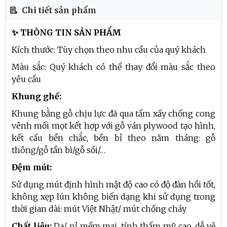
Chi tiết sản phẩm
✨ THÔNG TIN SẢN PHẨM
Kích thước: Tùy chọn theo nhu cầu của quý khách
Màu sắc: Quý khách có thể thay đổi màu sắc theo
yêu cầu
Khung ghế:
Khung bằng gỗ chịu lực đã qua tẩm xấy chống cong
vênh mối mọt kết hợp với gỗ ván plywood tạo hình,
kết cấu bền chắc, bền bỉ theo năm tháng: gỗ
thông/gỗ tần bì/gỗ sồi/…
Đệm mút:
Sử dụng mút định hình mật độ cao có độ đàn hồi tốt,
không xẹp lún không biến dạng khi sử dụng trong
thời gian dài: mút Việt Nhật/ mút chống cháy
Chất liệu:
Da/ nỉ mềm mại, tính thẩm mỹ cao, dễ vệ