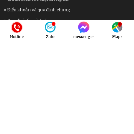
Điều khoản và quy định chung
Quy định thanh toán
Chính sách vận chuyển
Hotline
Zalo
messenger
Maps
Chính sách bảo hành
KẾT NỐI VỚI CHÚNG TÔI
Fanpage
Tiktok
Maps
Messenger
Zalo
Hotline