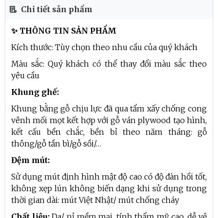
Chi tiết sản phẩm
✨ THÔNG TIN SẢN PHẨM
Kích thước: Tùy chọn theo nhu cầu của quý khách
Màu sắc: Quý khách có thể thay đổi màu sắc theo
yêu cầu
Khung ghế:
Khung bằng gỗ chịu lực đã qua tẩm xấy chống cong
vênh mối mọt kết hợp với gỗ ván plywood tạo hình,
kết cấu bền chắc, bền bỉ theo năm tháng: gỗ
thông/gỗ tần bì/gỗ sồi/…
Đệm mút:
Sử dụng mút định hình mật độ cao có độ đàn hồi tốt,
không xẹp lún không biến dạng khi sử dụng trong
thời gian dài: mút Việt Nhật/ mút chống cháy
Chất liệu:
Da/ nỉ mềm mại, tính thẩm mỹ cao, dễ vệ