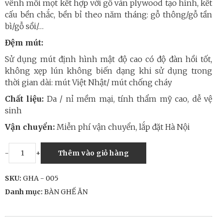
vênh mối mọt kết hợp với gỗ ván plywood tạo hình, kết
cấu bền chắc, bền bỉ theo năm tháng: gỗ thông/gỗ tần
bì/gỗ sồi/…
Đệm mút:
Sử dụng mút định hình mật độ cao có độ đàn hồi tốt,
không xẹp lún không biến dạng khi sử dụng trong
thời gian dài: mút Việt Nhật/ mút chống cháy
Chất liệu:
Da / nỉ mềm mại, tính thẩm mỹ cao, dễ vệ
sinh
Vận chuyển:
Miễn phí vận chuyển, lắp đặt Hà Nội
-
+
Thêm vào giỏ hàng
SKU:
GHA - 005
Danh mục:
BÀN GHẾ ĂN