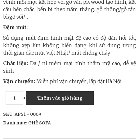
vênh mối mọt kết hợp với gỗ ván plywood tạo hình, kết
cấu bền chắc, bền bỉ theo năm tháng: gỗ thông/gỗ tần
bì/gỗ sồi/…
Đệm mút:
Sử dụng mút định hình mật độ cao có độ đàn hồi tốt,
không xẹp lún không biến dạng khi sử dụng trong
thời gian dài: mút Việt Nhật/ mút chống cháy
Chất liệu:
Da / nỉ mềm mại, tính thẩm mỹ cao, dễ vệ
sinh
Vận chuyển:
Miễn phí vận chuyển, lắp đặt Hà Nội
-
+
Thêm vào giỏ hàng
SKU:
APS1 - 0009
Danh mục:
GHẾ SOFA