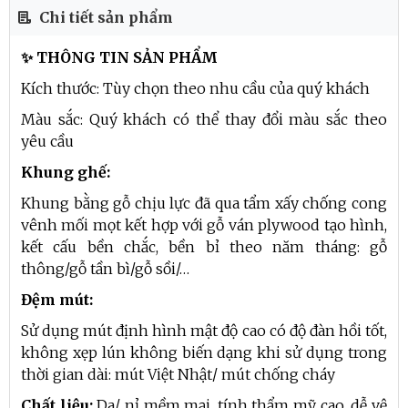
Chi tiết sản phẩm
✨ THÔNG TIN SẢN PHẨM
Kích thước: Tùy chọn theo nhu cầu của quý khách
Màu sắc: Quý khách có thể thay đổi màu sắc theo
yêu cầu
Khung ghế:
Khung bằng gỗ chịu lực đã qua tẩm xấy chống cong
vênh mối mọt kết hợp với gỗ ván plywood tạo hình,
kết cấu bền chắc, bền bỉ theo năm tháng: gỗ
thông/gỗ tần bì/gỗ sồi/…
Đệm mút:
Sử dụng mút định hình mật độ cao có độ đàn hồi tốt,
không xẹp lún không biến dạng khi sử dụng trong
thời gian dài: mút Việt Nhật/ mút chống cháy
Chất liệu:
Da/ nỉ mềm mại, tính thẩm mỹ cao, dễ vệ