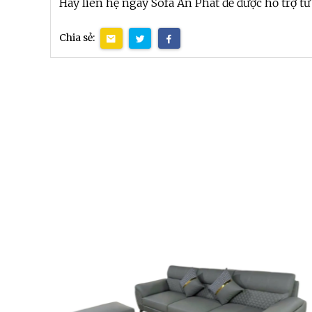
Hãy liên hệ ngay Sofa An Phát để được hỗ trợ tư
Chia sẻ: