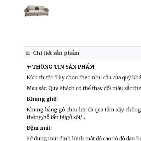
Chi tiết sản phẩm
✨ THÔNG TIN SẢN PHẨM
Kích thước: Tùy chọn theo nhu cầu của quý kh
Màu sắc: Quý khách có thể thay đổi màu sắc th
Khung ghế:
Khung bằng gỗ chịu lực đã qua tẩm xấy chống
thông/gỗ tần bì/gỗ sồi/…
Đệm mút:
Sử dụng mút định hình mật độ cao có độ đàn hồ