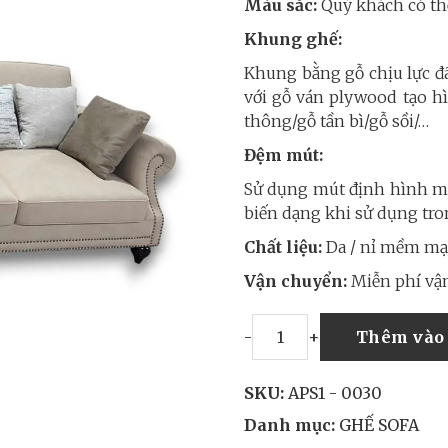
Màu sắc:
Quý khách có thể
Khung ghế:
Khung bằng gỗ chịu lực đ
với gỗ ván plywood tạo hì
thông/gỗ tần bì/gỗ sồi/…
Đệm mút:
Sử dụng mút định hình mậ
biến dạng khi sử dụng tro
Chất liệu:
Da / nỉ mềm mại
Vận chuyển:
Miễn phí vận
-
+
Thêm vào 
SKU:
APS1 - 0030
Danh mục:
GHẾ SOFA