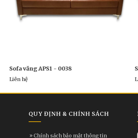
Sofa văng APS1 - 0039
S
Liên hệ
L
QUY ĐỊNH & CHÍNH SÁCH
Chính sách bảo mật thông tin