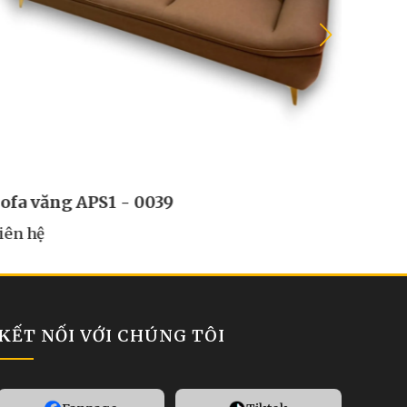
ofa văng APS1 - 0001
iên hệ
KẾT NỐI VỚI CHÚNG TÔI