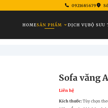
0921685679
Số
HOME
SẢN PHẨM
DỊCH VỤ
BỘ SƯU 
Sofa văng 
Liên hệ
Kích thước:
Tùy chọn the