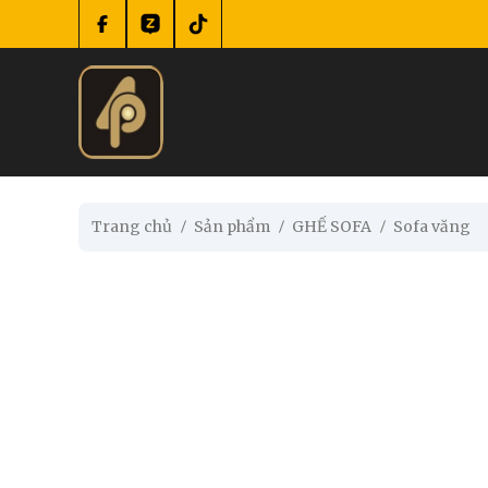
se menu
submenu
Trang chủ
Sản phẩm
GHẾ SOFA
Sofa văng
submenu