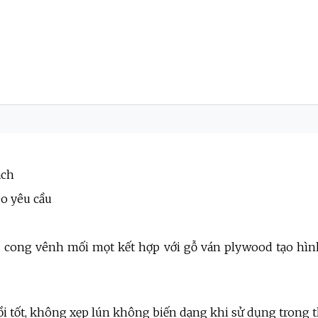
ách
eo yêu cầu
 cong vênh mối mọt kết hợp với gỗ ván plywood tạo hình,
i tốt, không xẹp lún không biến dạng khi sử dụng trong t