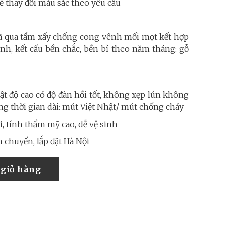
 thay đổi màu sắc theo yêu cầu
ã qua tẩm xấy chống cong vênh mối mọt kết hợp
nh, kết cấu bền chắc, bền bỉ theo năm tháng: gỗ
t độ cao có độ đàn hồi tốt, không xẹp lún không
ng thời gian dài: mút Việt Nhật/ mút chống cháy
, tính thẩm mỹ cao, dễ vệ sinh
 chuyển, lắp đặt Hà Nội
giỏ hàng