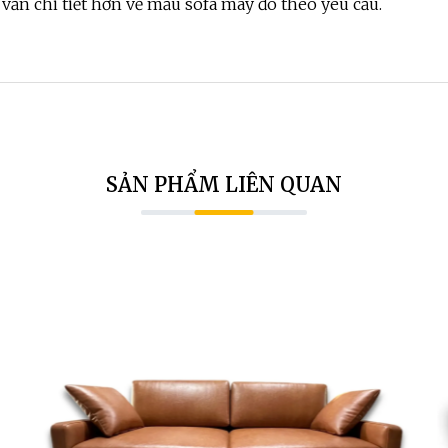
 vấn chi tiết hơn về mẫu sofa may đo theo yêu cầu.
SẢN PHẨM LIÊN QUAN